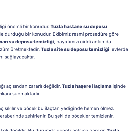
iği önemli bir konudur.
Tuzla hastane su deposu
inde durduğu bir konudur. Ekibimiz resmi prosedüre göre
man su deposu temizliği
, hayatımızı ciddi anlamda
çözüm üretmektedir.
Tuzla site su deposu temizliği
, evlerde
nı sağlayacaktır.
i
ı açısından zararlı değildir.
Tuzla haşere ilaçlama
işinde
imkanı sunmaktadır.
laç sıkılır ve böcek bu ilaçtan yediğinde hemen ölmez.
raberinde zehirlenir. Bu şekilde böcekler temizlenir.
tkili değildir. Bu durumda genel ilaçlama gerekir.
Tuzla