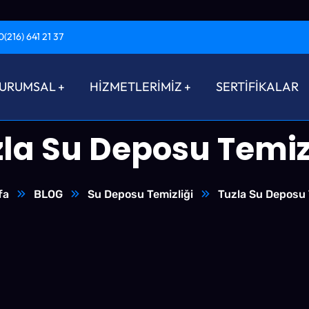
0(216) 641 21 37
URUMSAL
HİZMETLERİMİZ
SERTİFİKALAR
la Su Deposu Temiz
fa
BLOG
Su Deposu Temizliği
Tuzla Su Deposu 