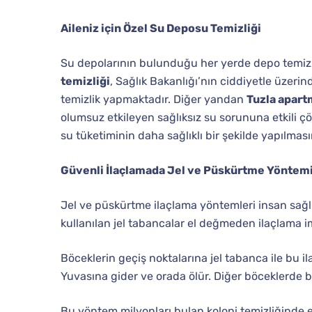
Aileniz için Özel Su Deposu Temizliği
Su depolarının bulunduğu her yerde depo temizl
temizliği
, Sağlık Bakanlığı’nın ciddiyetle üzer
temizlik yapmaktadır. Diğer yandan
Tuzla apart
olumsuz etkileyen sağlıksız su sorununa etkili 
su tüketiminin daha sağlıklı bir şekilde yapılması
Güvenli İlaçlamada Jel ve Püskürtme Yöntem
Jel ve püskürtme ilaçlama yöntemleri insan sağlığ
kullanılan jel tabancalar el değmeden ilaçlama 
Böceklerin geçiş noktalarına jel tabanca ile bu i
Yuvasına gider ve orada ölür. Diğer böceklerde be
Bu yöntem milyonları bulan koloni temizliğinde e