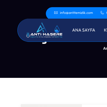
info@antitemizlik.com
Şile Has
ANA SAYFA
K
A