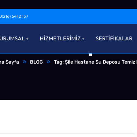
0(216) 641 21 37
tane Su Deposu 
URUMSAL
HİZMETLERİMİZ
SERTİFİKALAR
na Sayfa
BLOG
Tag: Şile Hastane Su Deposu Temizl