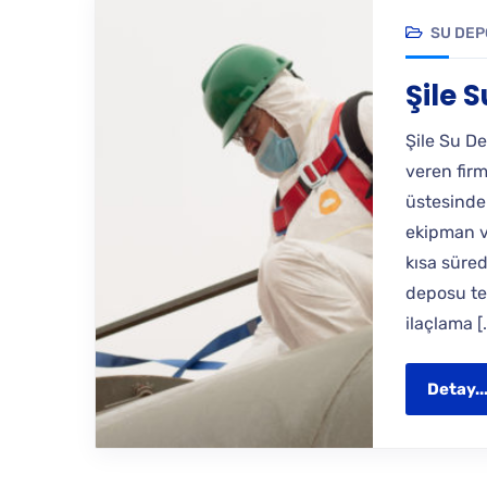
SU DEP
Şile 
Şile Su De
veren fir
üstesinde
ekipman v
kısa süre
deposu tem
ilaçlama [
Detay..