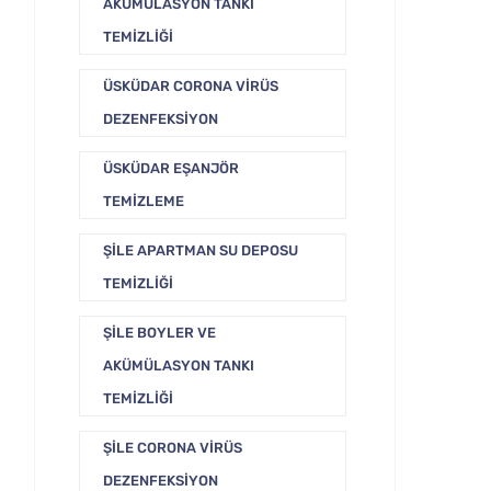
AKÜMÜLASYON TANKI
TEMIZLIĞI
ÜSKÜDAR CORONA VIRÜS
DEZENFEKSIYON
ÜSKÜDAR EŞANJÖR
TEMIZLEME
ŞILE APARTMAN SU DEPOSU
TEMIZLIĞI
ŞILE BOYLER VE
AKÜMÜLASYON TANKI
TEMIZLIĞI
ŞILE CORONA VIRÜS
DEZENFEKSIYON