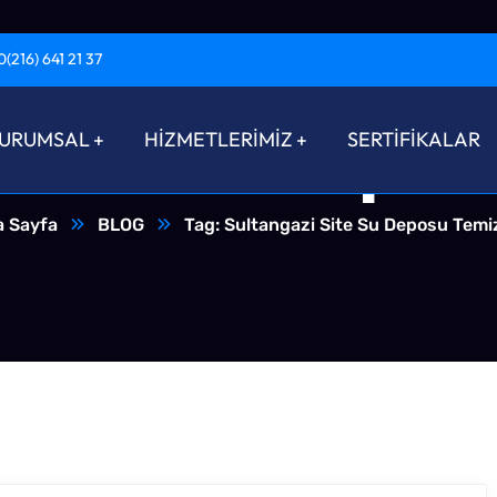
0(216) 641 21 37
 Site Su Depos
URUMSAL
HİZMETLERİMİZ
SERTİFİKALAR
 Sayfa
BLOG
Tag: Sultangazi Site Su Deposu Temiz