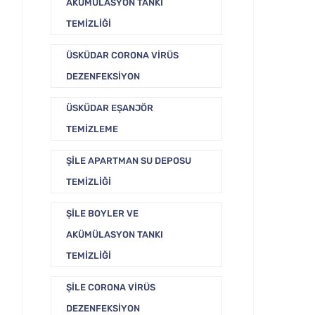
AKÜMÜLASYON TANKI
TEMIZLIĞI
ÜSKÜDAR CORONA VIRÜS
DEZENFEKSIYON
ÜSKÜDAR EŞANJÖR
TEMIZLEME
ŞILE APARTMAN SU DEPOSU
TEMIZLIĞI
ŞILE BOYLER VE
AKÜMÜLASYON TANKI
TEMIZLIĞI
ŞILE CORONA VIRÜS
DEZENFEKSIYON