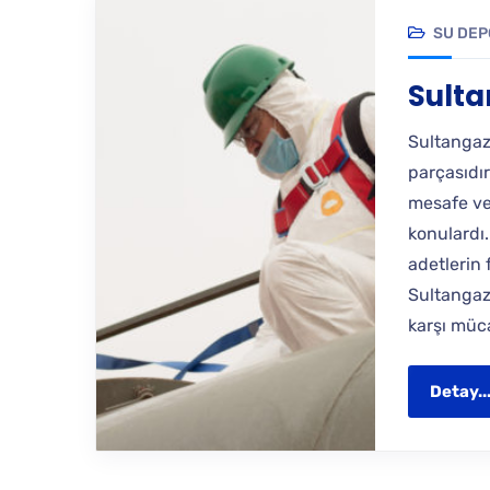
SU DEP
Sulta
Sultangaz
parçasıdır.
mesafe ve
konulardı
adetlerin 
Sultangaz
karşı müca
Detay..