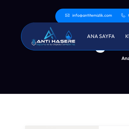
info@antitemizlik.com
Sultangazi
ANA SAYFA
K
Ana