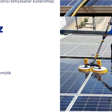
ırıcı kimyasallar kullanılmaz.
z
emizlik