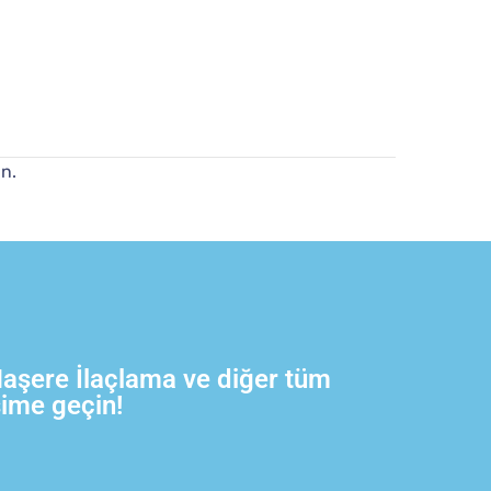
ın.
Haşere İlaçlama ve diğer tüm
şime geçin!