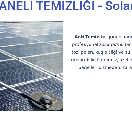
NELİ TEMİZLİĞİ - Solar
Anti Temizlik
, güneş pane
profesyonel
solar panel tem
toz, polen, kuş pisliği ve su
düşürebilir. Firmamız, özel 
panelleri çizmeden, zar