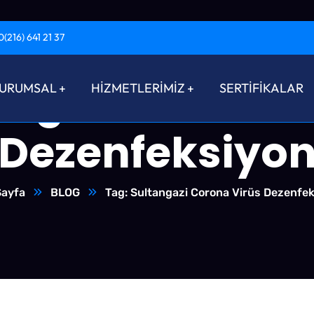
0(216) 641 21 37
angazi Corona 
URUMSAL
HİZMETLERİMİZ
SERTİFİKALAR
Dezenfeksiyo
Sayfa
BLOG
Tag: Sultangazi Corona Virüs Dezenfe