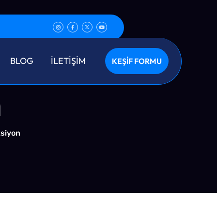
Virüs
BLOG
İLETİŞİM
KEŞİF FORMU
n
ksiyon