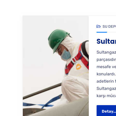
SU DEP
Sulta
Sultangaz
parçasıdır.
mesafe ve
konulardı
adetlerin 
Sultangaz
karşı müca
Detay..