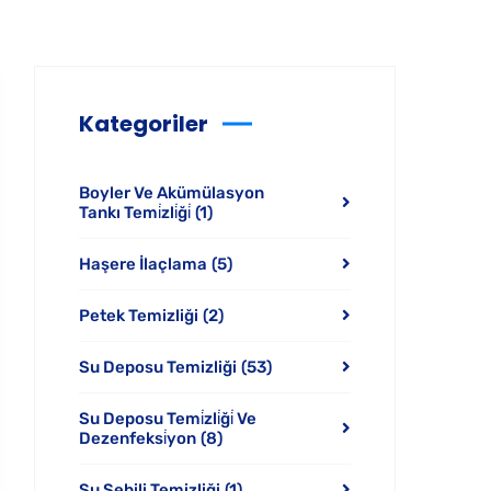
Kategoriler
Boyler Ve Akümülasyon
Tankı Temi̇zli̇ği̇
(1)
Haşere İlaçlama
(5)
Petek Temizliği
(2)
Su Deposu Temizliği
(53)
Su Deposu Temi̇zli̇ği̇ Ve
Dezenfeksi̇yon
(8)
Su Sebili Temizliği
(1)