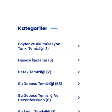
Kategoriler
Boyler Ve Akümülasyon
Tankı Temi̇zli̇ği̇
(1)
Haşere İlaçlama
(5)
Petek Temizliği
(2)
Su Deposu Temizliği
(53)
Su Deposu Temi̇zli̇ği̇ Ve
Dezenfeksi̇yon
(8)
Su Sebili Temizliği
(1)