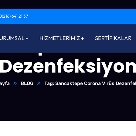
0(216) 641 21 37
ktepe Corona
URUMSAL
HİZMETLERİMİZ
SERTİFİKALAR
Dezenfeksiyo
ayfa
BLOG
Tag: Sancaktepe Corona Virüs Dezenfe