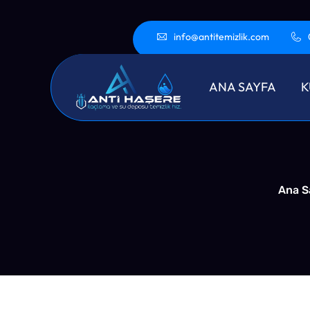
info@antitemizlik.com
Sanca
ANA SAYFA
K
Ana S