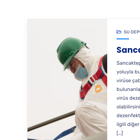
SU DEP
Sanca
Sancaktep
yoluyla bu
virüse ça
bulunanla
virüs dez
olabilirsi
dezenfekte
ilgili diğ
[…]