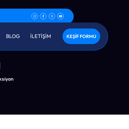
 Virüs
BLOG
İLETİŞİM
KEŞİF FORMU
n
ksiyon