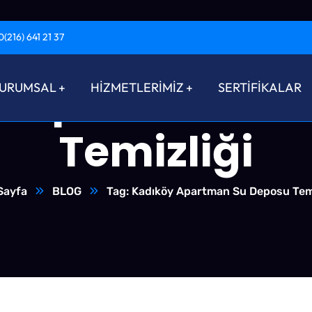
0(216) 641 21 37
y Apartman Su
URUMSAL
HİZMETLERİMİZ
SERTİFİKALAR
Temizliği
Sayfa
BLOG
Tag: Kadıköy Apartman Su Deposu Temi