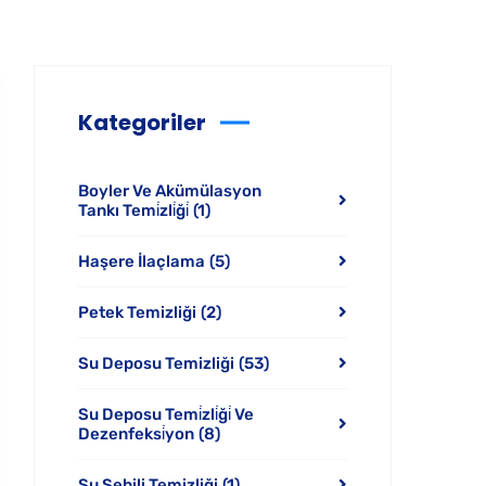
Kategoriler
Boyler Ve Akümülasyon
Tankı Temi̇zli̇ği̇
(1)
Haşere İlaçlama
(5)
Petek Temizliği
(2)
Su Deposu Temizliği
(53)
Su Deposu Temi̇zli̇ği̇ Ve
Dezenfeksi̇yon
(8)
Su Sebili Temizliği
(1)