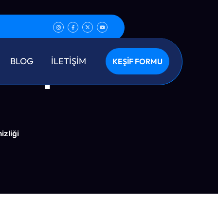
 Deposu
BLOG
İLETİŞİM
KEŞİF FORMU
zliği