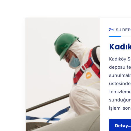
SU DEP
Kadık
Kadıköy S
deposu tem
sunulmakta
üstesinde
temizleme 
sunduğumu
işlemi son
Detay..