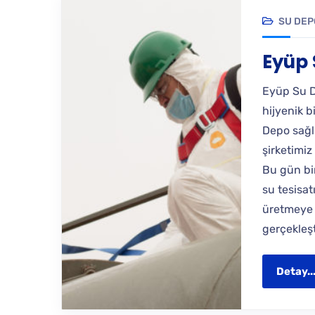
SU DEP
Eyüp 
Eyüp Su De
hijyenik 
Depo sağl
şirketimi
Bu gün bi
su tesisat
üretmeye 
gerçekleşt
Detay..