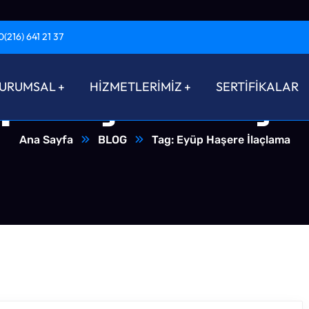
0(216) 641 21 37
p Haşere İlaç
URUMSAL
HİZMETLERİMİZ
SERTİFİKALAR
Ana Sayfa
BLOG
Tag: Eyüp Haşere İlaçlama