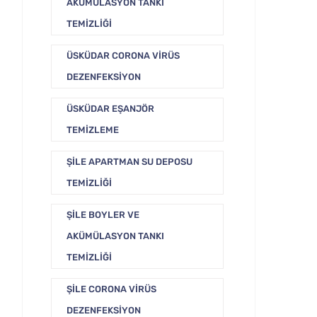
AKÜMÜLASYON TANKI
TEMIZLIĞI
ÜSKÜDAR CORONA VIRÜS
DEZENFEKSIYON
ÜSKÜDAR EŞANJÖR
TEMIZLEME
ŞILE APARTMAN SU DEPOSU
TEMIZLIĞI
ŞILE BOYLER VE
AKÜMÜLASYON TANKI
TEMIZLIĞI
ŞILE CORONA VIRÜS
DEZENFEKSIYON