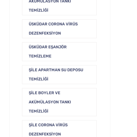
AKÜMÜLASYON TANKI
TEMIZLIĞI
ÜSKÜDAR CORONA VIRÜS
DEZENFEKSIYON
ÜSKÜDAR EŞANJÖR
TEMIZLEME
ŞILE APARTMAN SU DEPOSU
TEMIZLIĞI
ŞILE BOYLER VE
AKÜMÜLASYON TANKI
TEMIZLIĞI
ŞILE CORONA VIRÜS
DEZENFEKSIYON