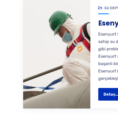
SU DEP
Eseny
Esenyurt 
sahip su 
gibi prob
Esenyurt s
başarılı b
Esenyurt 
gerçekleş
Detay..