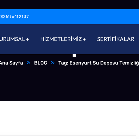
0(216) 641 21 37
t Su Deposu T
URUMSAL
HİZMETLERİMİZ
SERTİFİKALAR
Ana Sayfa
BLOG
Tag: Esenyurt Su Deposu Temizliğ