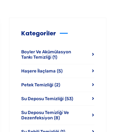
Kategoriler
Boyler Ve Akümülasyon
Tankı Temi̇zli̇ği̇
(1)
Haşere İlaçlama
(5)
Petek Temizliği
(2)
Su Deposu Temizliği
(53)
Su Deposu Temi̇zli̇ği̇ Ve
Dezenfeksi̇yon
(8)
Su Sebili Temizliği
(1)