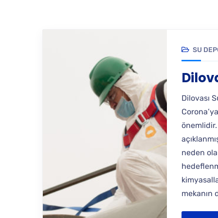
SU DEP
Dilov
Dilovası 
Corona’ya
önemlidir.
açıklanmı
neden olan
hedeflenm
kimyasalla
mekanın d