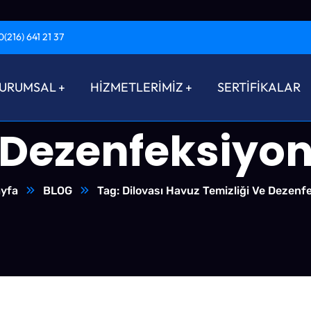
0(216) 641 21 37
sı Havuz Temiz
URUMSAL
HİZMETLERİMİZ
SERTİFİKALAR
Dezenfeksiyo
yfa
BLOG
Tag: Dilovası Havuz Temizliği Ve Dezenf