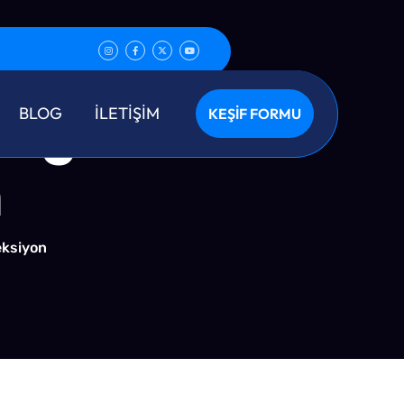
liği Ve
BLOG
İLETİŞİM
KEŞİF FORMU
n
eksiyon