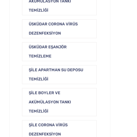
AKÜMÜLASYON TANKI
TEMIZLIĞI
ÜSKÜDAR CORONA VIRÜS
DEZENFEKSIYON
ÜSKÜDAR EŞANJÖR
TEMIZLEME
ŞILE APARTMAN SU DEPOSU
TEMIZLIĞI
ŞILE BOYLER VE
AKÜMÜLASYON TANKI
TEMIZLIĞI
ŞILE CORONA VIRÜS
DEZENFEKSIYON