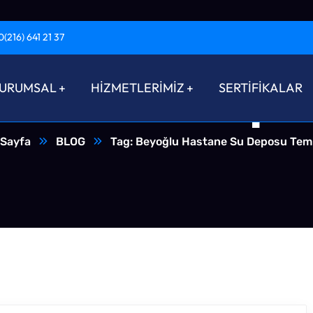
0(216) 641 21 37
stane Su Depos
URUMSAL
HİZMETLERİMİZ
SERTİFİKALAR
 Sayfa
BLOG
Tag: Beyoğlu Hastane Su Deposu Temi