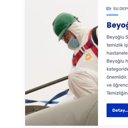
SU DEP
Beyoğ
Beyoğlu S
temizlik i
hastaneler
Beyoğlu h
kategoride
önemlidir.
ve öğrenc
Temizliği
Detay..