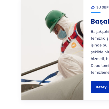
SU DEP
Başak
Başakşehi
temizlik iş
işinde bu 
şekilde h
hizmeti, b
Depo temi
temizleme 
Detay..