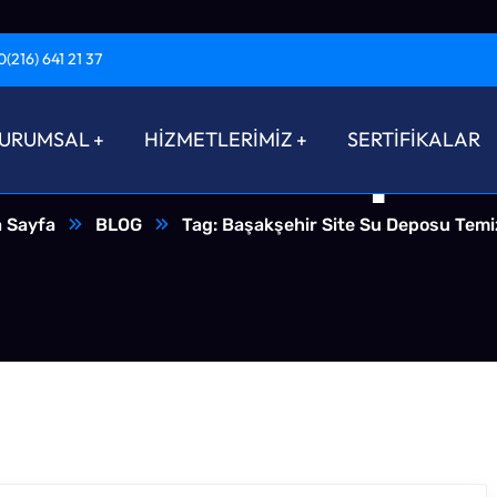
0(216) 641 21 37
 Site Su Depos
URUMSAL
HİZMETLERİMİZ
SERTİFİKALAR
 Sayfa
BLOG
Tag: Başakşehir Site Su Deposu Temiz