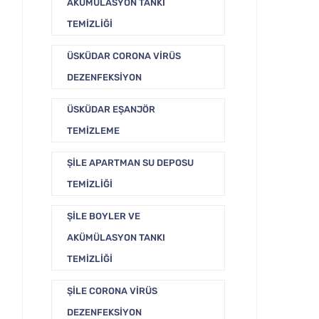
AKÜMÜLASYON TANKI
TEMIZLIĞI
ÜSKÜDAR CORONA VIRÜS
DEZENFEKSIYON
ÜSKÜDAR EŞANJÖR
TEMIZLEME
ŞILE APARTMAN SU DEPOSU
TEMIZLIĞI
ŞILE BOYLER VE
AKÜMÜLASYON TANKI
TEMIZLIĞI
ŞILE CORONA VIRÜS
DEZENFEKSIYON