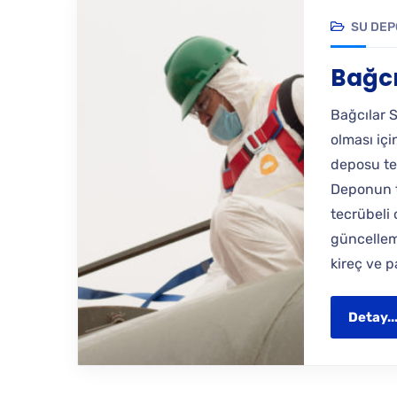
SU DEP
Bağcı
Bağcılar 
olması içi
deposu te
Deponun t
tecrübeli 
güncelleme
kireç ve p
Detay..