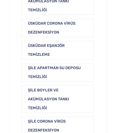
AKÜMÜLASYON TANKI
TEMIZLIĞI
ÜSKÜDAR CORONA VIRÜS
DEZENFEKSIYON
ÜSKÜDAR EŞANJÖR
TEMIZLEME
ŞILE APARTMAN SU DEPOSU
TEMIZLIĞI
ŞILE BOYLER VE
AKÜMÜLASYON TANKI
TEMIZLIĞI
ŞILE CORONA VIRÜS
DEZENFEKSIYON