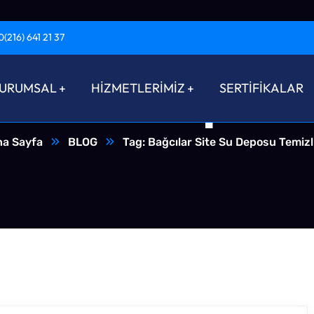
0(216) 641 21 37
Site Su Deposu
URUMSAL
HİZMETLERİMİZ
SERTİFİKALAR
na Sayfa
BLOG
Tag: Bağcılar Site Su Deposu Temizl