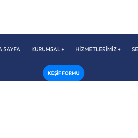
A SAYFA
KURUMSAL
HİZMETLERİMİZ
S
KEŞİF FORMU