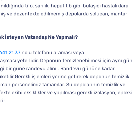
dığında tifo, sarılık, hepatit b gibi bulaşıcı hastalıklara
miş ve dezenfekte edilmemiş depolarda solucan, mantar
 İsteyen Vatandaş Ne Yapmalı?
641 21 37
nolu telefonu araması veya
şması yeterlidir. Deponun temizlenebilmesi için aynı gün
eği bir güne randevu alınır. Randevu gününe kadar
etilir.Gerekli işlemleri yerine getirerek deponun temizlik
zman personelimiz tamamlar. Su depolarının temizlik ve
te ekibi eksiklikler ve yapılması gerekli izolasyon, epoksi
ir.