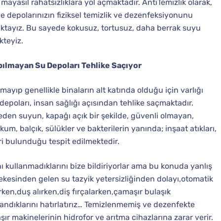
mayasıl rahatsızlıklara yol açmaktadır. AntiTemizlik olarak,
 depolarınızın fiziksel temizlik ve dezenfeksiyonunu
tayız. Bu sayede kokusuz, tortusuz, daha berrak suyu
kteyiz.
ılmayan Su Depoları Tehlike Saçıyor
ayıp genellikle binaların alt katında olduğu için varlığı
epoları, insan sağlığı açısından tehlike saçmaktadır.
eden suyun, kapağı açık bir şekilde, güvenli olmayan,
m, balçık, sülükler ve bakterilerin yanında; inşaat atıkları,
eri bulunduğu tespit edilmektedir.
nı kullanmadıklarını bize bildiriyorlar ama bu konuda yanlış
ebekesinden gelen su tazyik yetersizliğinden dolayı,otomatik
ken,duş alırken,diş fırçalarken,çamaşır bulaşık
landıklarını hatırlatırız… Temizlenmemiş ve dezenfekte
r makinelerinin hidrofor ve arıtma cihazlarına zarar verir.