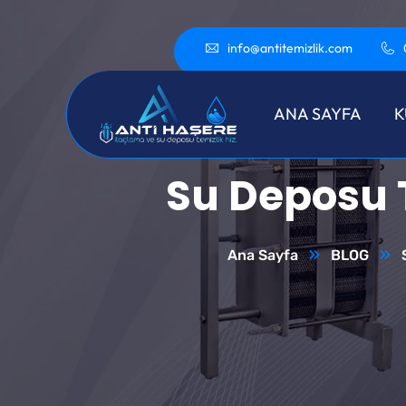
info@antitemizlik.com
ANA SAYFA
K
Su Deposu T
Ana Sayfa
BLOG