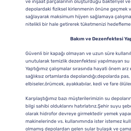
ve inşaat parçalarının oluşturduğu bakteriyel ve 
depolardaki fiziksel kirlenmenin önüne geçmek ve
sağlayarak maksimum hijyen sağlamaya çalışmak
nitelikli bir hale getirerek tüketmenizi hedefleme
Bakım ve Dezenfektesi Yap
Güvenli bir kapağı olmayan ve uzun süre kullanılm
unutularak temizlik dezenfektesi yapılmayan su d
Yaptığımız çalışmalar sırasında hayati önem arz 
sağlıksız ortamlarda depolandığı;depolarda pas, ku
elbiseler,örümcek, ayakkabılar, kedi ve fare ölül
Karşılaştığımız bazı müşterilerimizin su depoları
bilgi sahibi olduklarını hatırlatırız.Şehir suyu ş
olarak hidrofor devreye girmektedir yemek yapar
makinelerinde vs. kullanımında ister istemez kul
olmamış depolardan gelen sular bulaşık ve çamaşı