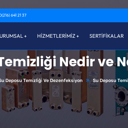
0(216) 641 21 37
URUMSAL
HİZMETLERİMİZ
SERTİFİKALAR
emizliği Nedir ve Na
Su Deposu Temi̇zli̇ği̇ Ve Dezenfeksi̇yon
Su Deposu Temizl