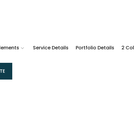
lements
Service Details
Portfolio Details
2 Co
TE