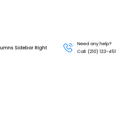
Need any help?
lumns Sidebar Right
Call: (210) 123-451